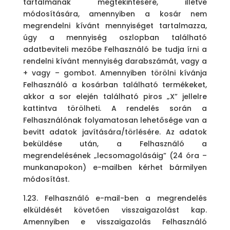
tartalmának megtekintésére, illetve
módosítására, amennyiben a kosár nem
megrendelni kívánt mennyiséget tartalmazza,
úgy a mennyiség oszlopban található
adatbeviteli mezőbe Felhasználó be tudja írni a
rendelni kívánt mennyiség darabszámát, vagy a
+ vagy – gombot. Amennyiben törölni kívánja
Felhasználó a kosárban található termékeket,
akkor a sor elején található piros „X” jellelre
kattintva törölheti.
A rendelés során a
Felhasználónak folyamatosan lehetősége van a
bevitt adatok javítására/törlésére. Az adatok
beküldése után, a Felhasználó a
megrendelésének „lecsomagolásáig” (24 óra –
munkanapokon) e-mailben kérhet bármilyen
módosítást.
1.23. Felhasználó e-mail-ben a megrendelés
elküldését követően visszaigazolást kap.
Amennyiben e visszaigazolás Felhasználó