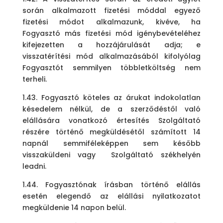
során alkalmazott fizetési móddal egyező
fizetési módot alkalmazunk, kivéve, ha
Fogyasztó más fizetési mód igénybevételéhez
kifejezetten a hozzájárulását adja; e
visszatérítési mód alkalmazásából kifolyólag
Fogyasztót semmilyen többletköltség nem
terheli.
1.43. Fogyasztó köteles az árukat indokolatlan
késedelem nélkül, de a szerződéstől való
elállására vonatkozó értesítés Szolgáltató
részére történő megküldésétől számított 14
napnál semmiféleképpen sem később
visszaküldeni vagy Szolgáltató székhelyén
leadni.
1.44. Fogyasztónak írásban történő elállás
esetén elegendő az elállási nyilatkozatot
megküldenie 14 napon belül.