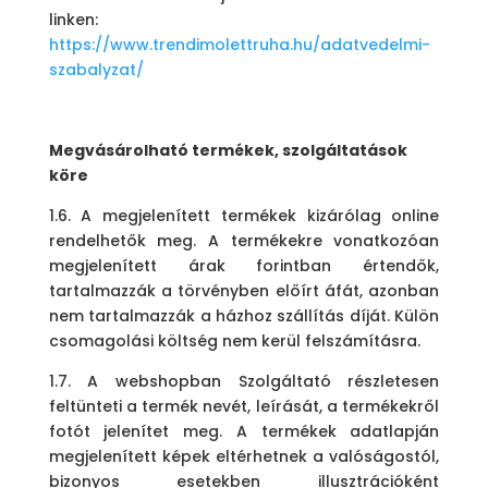
linken:
https://www.trendimolettruha.hu/adatvedelmi-
szabalyzat/
Megvásárolható termékek, szolgáltatások
köre
1.6.
A megjelenített termékek kizárólag online
rendelhetők meg. A termékekre vonatkozóan
megjelenített árak forintban értendők,
tartalmazzák a törvényben előírt áfát, azonban
nem tartalmazzák a házhoz szállítás díját. Külön
csomagolási költség nem kerül felszámításra.
1.7. A webshopban Szolgáltató részletesen
feltünteti a termék nevét, leírását, a termékekről
fotót jelenítet meg. A termékek adatlapján
megjelenített képek eltérhetnek a valóságostól,
bizonyos esetekben illusztrációként