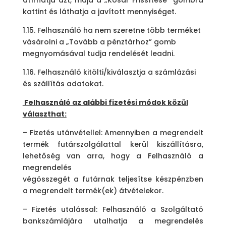
átírhatja azt, majd a „Kosár Frissítése” gombra
kattint és láthatja a javított mennyiséget.
1.15. Felhasználó ha nem szeretne több terméket
vásárolni a „Tovább a pénztárhoz” gomb
megnyomásával tudja rendelését leadni.
1.16. Felhasználó kitölti/kiválasztja a számlázási
és szállítás adatokat.
Felhasználó az alábbi fizetési módok közül
választhat:
–
Fizetés utánvétellel: Amennyiben a megrendelt
termék futárszolgálattal kerül kiszállításra,
lehetőség van arra, hogy a Felhasználó a
megrendelés
végösszegét a futárnak teljesítse készpénzben
a megrendelt termék(ek) átvételekor.
– Fizetés utalással: Felhasználó a Szolgáltató
bankszámlájára utalhatja a megrendelés