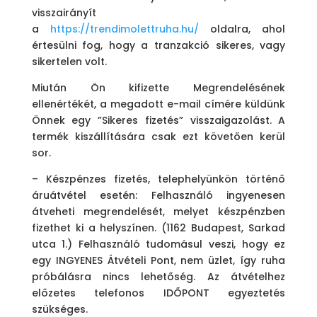
visszairányít
a
https://trendimolettruha.hu/
oldalra, ahol
értesülni fog, hogy a tranzakció sikeres, vagy
sikertelen volt.
Miután Ön kifizette Megrendelésének
ellenértékét, a megadott e-mail címére küldünk
Önnek egy ”Sikeres fizetés” visszaigazolást. A
termék kiszállítására csak ezt követően kerül
sor.
– Készpénzes fizetés, telephelyünkön történő
áruátvétel esetén: Felhasználó ingyenesen
átveheti megrendelését, melyet készpénzben
fizethet ki a helyszínen. (1162 Budapest, Sarkad
utca 1.) Felhasználó tudomásul veszi, hogy ez
egy INGYENES Átvételi Pont, nem üzlet, így ruha
próbálásra nincs lehetőség. Az átvételhez
előzetes telefonos IDŐPONT egyeztetés
szükséges.