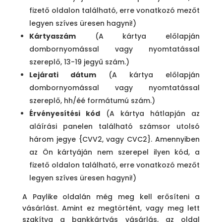
fizető oldalon található, erre vonatkozó mezőt
legyen szíves üresen hagyni!)
Kártyaszám
(A kártya előlapján
dombornyomással vagy nyomtatással
szereplő, 13-19 jegyű szám.)
Lejárati dátum
(A kártya előlapján
dombornyomással vagy nyomtatással
szereplő, hh/éé formátumú szám.)
Érvényesítési kód
(A kártya hátlapján az
aláírási panelen található számsor utolsó
három jegye {CVV2, vagy CVC2}. Amennyiben
az Ön kártyáján nem szerepel ilyen kód, a
fizető oldalon található, erre vonatkozó mezőt
legyen szíves üresen hagyni!)
A Paylike oldalán még meg kell erősíteni a
vásárlást. Amint ez megtörtént, vagy meg lett
szakítva a bankkártyás vásárlás, az oldal