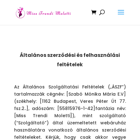
Általános szerződési és felhasználási
feltételek
Az Általános Szolgáltatási Feltételek („ÁSZF”)
tartalmazzák cégnév: [Szabó Mónika Mária E.V]
(székhely: [1162 Budapest, Veres Péter Út 77.
fsz.2..], adószám: [
55815976-1-42
]fantázia név:
[
Miss Trendi Moletti
]), mint szolgáltató
(“Szolgáltató”) által üzemeltetett webáruház
használatára vonatkozó általános szerződési
feltételeket. Kérjük, hogy csak akkor vegye