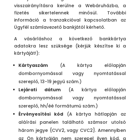
visszairányításra kerülne a Webáruházba, a
fizetés sikertelennek minősül. További
információ a tranzakcióval kapcsolatban az
Ügyfél számlavezető bankjától kérhető.
A vásárláshoz a következő bankkártya
adatokra lesz szüksége (kérjük készítse ki a
kártyáját!):
Kártyaszám
(A kártya előlapján
dombornyomással vagy nyomtatással
szereplő, 13-19 jegyű szám.)
Lejárati dátum
(A kártya előlapján
dombornyomással vagy nyomtatással
szereplő, hh/éé formátumú szám.)
Érvényesítési kód
(A kártya hátlapján az
aláírási panelen található számsor utolsó
három jegye {CVV2, vagy CVC2}. Amennyiben
az Ön kártyáján nem szerepel ilyen kód, a