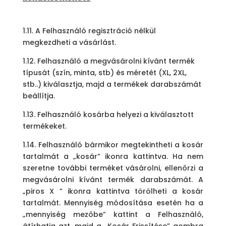
1.11. A
Felhasználó regisztráció nélkül
megkezdheti a vásárlást.
1.12. Felhasználó a megvásárolni kívánt termék
típusát (szín, minta, stb) és méretét (XL, 2XL,
stb..) kiválasztja, majd a termékek darabszámát
beállítja.
1.13. Felhasználó kosárba helyezi a kiválasztott
termékeket.
1.14. Felhasználó bármikor megtekintheti a kosár
tartalmát a „kosár” ikonra kattintva.
Ha nem
szeretne további terméket vásárolni, ellenőrzi a
megvásárolni kívánt termék darabszámát. A
„piros X ” ikonra kattintva törölheti a kosár
tartalmát. Mennyiség módosítása esetén ha a
„mennyiség mezőbe” kattint a Felhasználó,