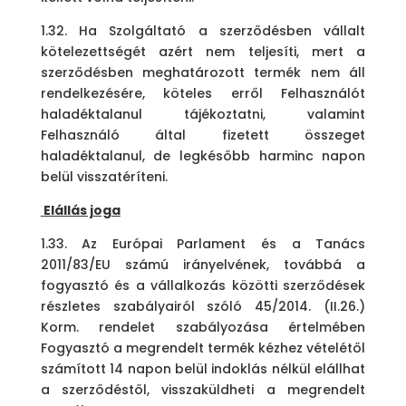
1.32. Ha Szolgáltató a szerződésben vállalt
kötelezettségét azért nem teljesíti, mert a
szerződésben meghatározott termék nem áll
rendelkezésére, köteles erről Felhasználót
haladéktalanul tájékoztatni, valamint
Felhasználó által fizetett összeget
haladéktalanul, de legkésőbb harminc napon
belül visszatéríteni.
Elállás joga
1.33. Az Európai Parlament és a Tanács
2011/83/EU számú irányelvének, továbbá a
fogyasztó és a vállalkozás közötti szerződések
részletes szabályairól szóló 45/2014. (II.26.)
Korm. rendelet szabályozása értelmében
Fogyasztó a megrendelt termék kézhez vételétől
számított 14 napon belül indoklás nélkül elállhat
a szerződéstől, visszaküldheti a megrendelt