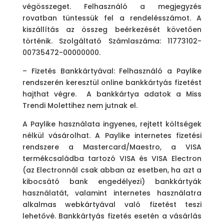
végösszeget. Felhasználó a
megjegyzés
rovatban
tüntessük fel a rendelésszámot. A
kiszállítás az összeg beérkezését követően
történik. Szolgáltató Számlaszáma: 11773102-
00735472-00000000.
– Fizetés Bankkártyával: Felhasználó a Paylike
rendszerén keresztül online bankkártyás fizetést
hajthat végre.
A bankkártya adatok a Miss
Trendi Molettihez nem jutnak el.
A Paylike használata ingyenes, rejtett költségek
nélkül vásárolhat. A Paylike internetes fizetési
rendszere a Mastercard/Maestro, a VISA
termékcsaládba tartozó VISA és VISA Electron
(az Electronnál csak abban az esetben, ha azt a
kibocsátó bank engedélyezi) bankkártyák
használatát, valamint internetes használatra
alkalmas webkártyával való fizetést teszi
lehetővé. Bankkártyás fizetés esetén a vásárlás