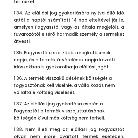
terméket.
1.34. Az elállási jog gyakorlására nyitva álló idő
attól a naptól számított 14 nap elteltével jár le,
amelyen Fogyasztó, vagy az általa megjelölt, a
fuvarozótól eltérő harmadik személy a terméket
átveszi.
1.35. Fogyasztó a szerződés megkötésének
napja, és a termék átvételének napja közötti
időszakban is gyakorolhatja elállási jogát.
1.36. A termék visszaküldésének költségét a
fogyasztónak kell viselnie, a vállalkozás nem
vállalta e költség viselését.
1.37. Az elállási jog gyakorlása esetén a
Fogyasztót a termék visszajuttatásának
költségén kívül más költség nem terheli.
1.38. Nem illeti meg az elállási jog Fogyasztót
olyan nem előre gyártott termék esetében,