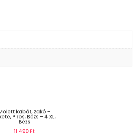
Molett kabát, zakó –
ete, Piros, Bézs – 4 XL,
Bézs
11 490
Ft