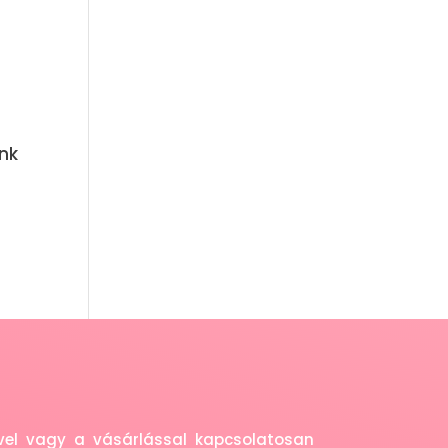
ink
eivel vagy a vásárlással kapcsolatosan