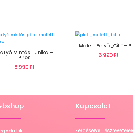
Molett Felső „Cili” – P
atyó Mintás Tunika –
6 990
Ft
Piros
8 990
Ft
ebshop
Kapcsolat
Kérdéseivel, észrevétel
égadatok