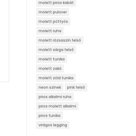
molett piros kabát
molett pulover
molett pöttyös
molett ruha
molett rózsaszín felső
molett sárga felső
molett tunika
molett zakó
molett zöld tunika
neon színek
pink felső
piros alkalmi ruha
piros molett alkalmi
piros tunika
virágos legging