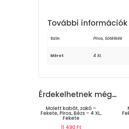
További információk
Szín
Piros, Sötétkék
Méret
4 XL
Érdekelhetnek még…
Molett kabát, zakó –
Fekete, Piros, Bézs – 4 XL,
Fek
Fekete
11 490
Ft