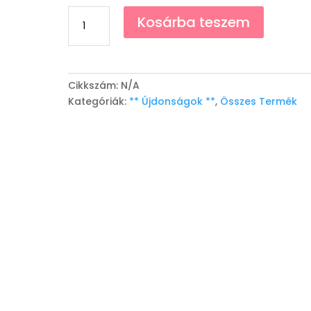
Lili
Kosárba teszem
Molett
Tunika
-
Sötétkék,
Cikkszám:
N/A
Piros
Kategóriák:
** Újdonságok **
,
Összes Termék
Necc
Betétes
mennyiség