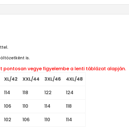
tel.
ltözetként is.
t pontosan vegye figyelembe a lenti táblázat alapján.
XL/42
XXL/44
3XL/46
4XL/48
114
118
122
124
106
110
114
118
102
106
110
114