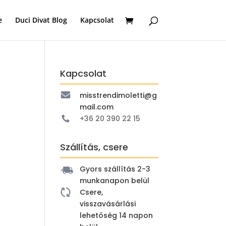
e
Duci Divat Blog
Kapcsolat
Kapcsolat
misstrendimoletti@g
mail.com
+36 20 390 22 15
Szállítás, csere
Gyors szállítás 2-3
munkanapon belül
Csere,
visszavásárlási
lehetőség 14 napon