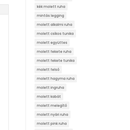
kék molett ruha
mintás legging
molett alkalmi ruha
molett csíkos tunika
molett együttes
molett fekete ruha
molett fekete tunika
molett felső
molett hagyma ruha
molett ingruha
molett kabát
molett melegítő
molett nyári ruha
molett pink ruha