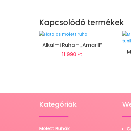
Kapcsolódó termékek
Alkalmi Ruha – „Amarill”
M
11 990
Ft
Kategóriák
W
Molett Ruhák
C