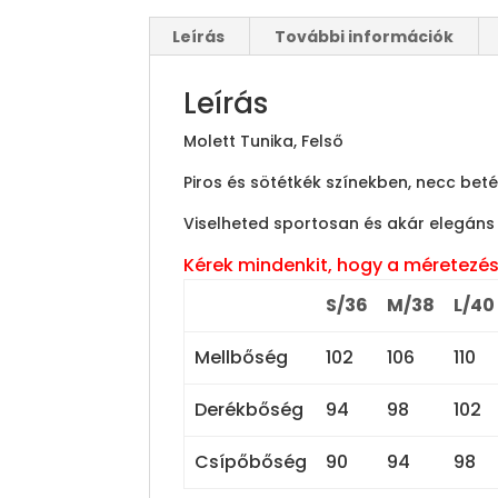
Leírás
További információk
Leírás
Molett Tunika, Felső
Piros és sötétkék színekben, necc betét
Viselheted sportosan és akár elegáns ö
Kérek mindenkit, hogy a méretezés
S/36
M/38
L/40
Mellbőség
102
106
110
Derékbőség
94
98
102
Csípőbőség
90
94
98