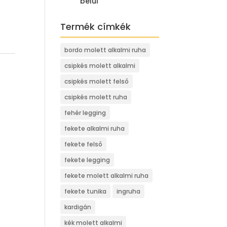
belül
Termék címkék
bordo molett alkalmi ruha
csipkés molett alkalmi
csipkés molett felső
csipkés molett ruha
fehér legging
fekete alkalmi ruha
fekete felső
fekete legging
fekete molett alkalmi ruha
fekete tunika
ingruha
kardigán
kék molett alkalmi