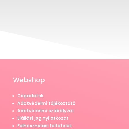
Webshop
Cégadatok
Adatvédelmi tájékoztató
Adatvédelmi szabályzat
Elállási jog nyilatkozat
Felhasználási feltételek
Fogyasztói jogok
Online vita rendezés
ÁSZF
Kapcsolat