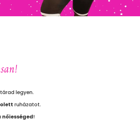
osan!
tárad legyen.
olett
ruházatot.
a
nőiességed
!