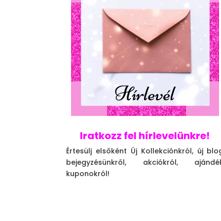
Iratkozz fel hírlevelünkre!
Értesülj elsőként Új Kollekciónkról, új blo
bejegyzésünkről, akciókról, ajándé
kuponokról!