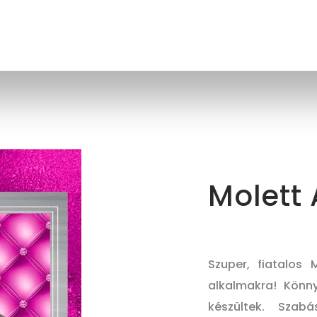
Molett
Szuper, fiatalos
alkalmakra! Könn
készültek. Szabá