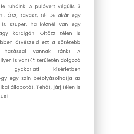
le ruháink. A pulóvert végülis 3
ni. Ősz, tavasz, tél DE akár egy
 is szuper, ha kéznél van egy
gy kardigán. Öltözz télen is
ebben átvészeld ezt a sötétebb
k hatással vannak ránk! A
 ilyen is van! 🙂 területén dolgozó
b gyakorlati kísérletben
ogy egy szín befolyásolhatja az
kai állapotát. Tehát, járj télen is
kus!