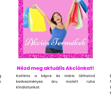
Nézd meg aktuális Akciónkat!
g
Kattints a képre és máris láthatod
k
kedvezményes áru molett ruha
kínálatunkat.