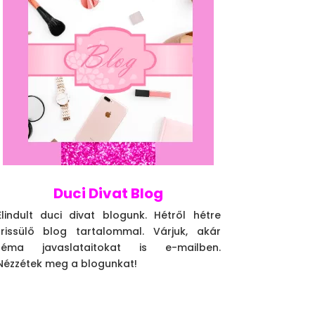
Duci Divat Blog
Elindult duci divat blogunk. Hétről hétre
frissülő blog tartalommal. Várjuk, akár
téma javaslataitokat is e-mailben.
Nézzétek meg a blogunkat!