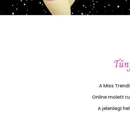
Tűnj
A Miss Trend
Online molett 
A jelenlegi he