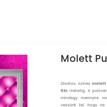
Molett P
Divatos, színes
molett
6XL
méretig. A pulóver
mindegy mennyire va
veszünk fel, hogy ne