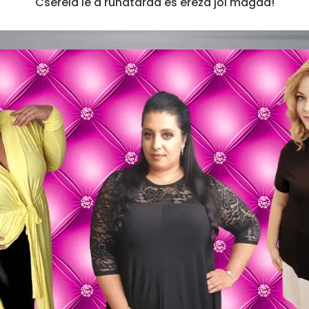
Cseréld le a ruhatárad és érezd jól magad!