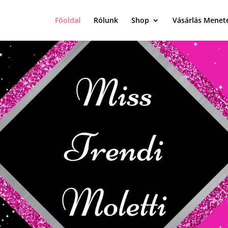
Főoldal
Rólunk
Shop
Vásárlás Menet