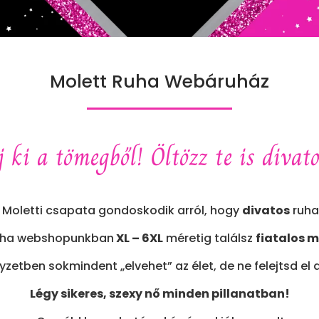
Molett Ruha Webáruház
 ki a tömegből! Öltözz te is divat
i Moletti csapata gondoskodik arról, hogy
divatos
ruha
ruha webshopunkban
XL – 6XL
méretig találsz
fiatalos m
lyzetben sokmindent „elvehet” az élet, de ne felejtsd el 
Légy sikeres, szexy nő minden pillanatban!