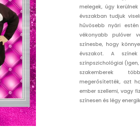
melegek, úgy kerülnek 
évszakban tudjuk visel
hűvösebb nyári estén
vékonyabb pulóver va
színesbe, hogy könny
évszakot. A színe
színpszichológiai (Igen,
szakemberek
töb
megerősítették, azt h
ember szellemi, vagy fizi
színesen és légy energi