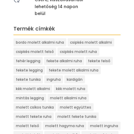
lehetőség 14 napon
belül
Termék címkék
bordo molett alkalmi ruha
csipkés molett alkalmi
csipkés molett felső
csipkés molett ruha
fehér legging
fekete alkalmi ruha
fekete felső
fekete legging
fekete molett alkalmi ruha
fekete tunika
ingruha
kardigán
kék molett alkalmi
kék molett ruha
mintás legging
molett alkalmi ruha
molett csíkos tunika
molett együttes
molett fekete ruha
molett fekete tunika
molett felső
molett hagyma ruha
molett ingruha