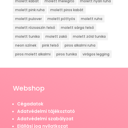
molett kabát
molett melegítő
molett nyári ruha
molett pink ruha
molett piros kabát
molett pulover
molett pöttyös
molett ruha
molett rózsaszín felső
molett sárga felső
molett tunika
molett zakó
molett zöld tunika
neon színek
pink felső
piros alkalmi ruha
piros molett alkalmi
piros tunika
virágos legging
Webshop
Cégadatok
Adatvédelmi tájékoztató
Adatvédelmi szabályzat
Elállási jog nyilatkozat