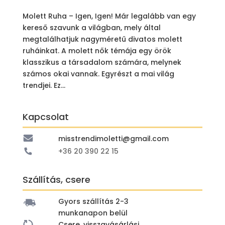
Molett Ruha – Igen, Igen! Már legalább van egy
kereső szavunk a világban, mely által
megtalálhatjuk nagyméretű divatos molett
ruháinkat. A molett nők témája egy örök
klasszikus a társadalom számára, melynek
számos okai vannak. Egyrészt a mai világ
trendjei. Ez...
Kapcsolat
misstrendimoletti@gmail.com
+36 20 390 22 15
Szállítás, csere
Gyors szállítás 2-3
munkanapon belül
Csere, visszavásárlási