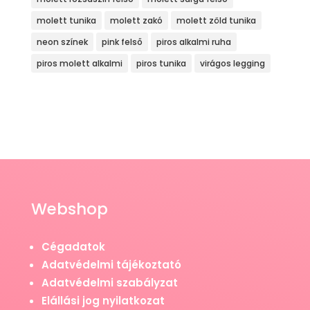
molett tunika
molett zakó
molett zöld tunika
neon színek
pink felső
piros alkalmi ruha
piros molett alkalmi
piros tunika
virágos legging
Webshop
Cégadatok
Adatvédelmi tájékoztató
Adatvédelmi szabályzat
Elállási jog nyilatkozat