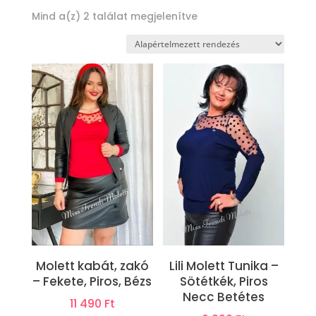
Mind a(z) 2 találat megjelenítve
Molett kabát, zakó
Lili Molett Tunika –
– Fekete, Piros, Bézs
Sötétkék, Piros
Necc Betétes
11 490
Ft