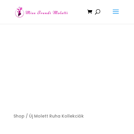
Molett ruha
divat
Shop /
Új Molett Ruha Kollekciók