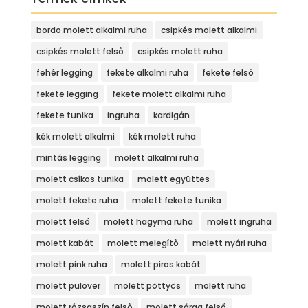
bordo molett alkalmi ruha
csipkés molett alkalmi
csipkés molett felső
csipkés molett ruha
fehér legging
fekete alkalmi ruha
fekete felső
fekete legging
fekete molett alkalmi ruha
fekete tunika
ingruha
kardigán
kék molett alkalmi
kék molett ruha
mintás legging
molett alkalmi ruha
molett csíkos tunika
molett együttes
molett fekete ruha
molett fekete tunika
molett felső
molett hagyma ruha
molett ingruha
molett kabát
molett melegítő
molett nyári ruha
molett pink ruha
molett piros kabát
molett pulover
molett pöttyös
molett ruha
molett rózsaszín felső
molett sárga felső