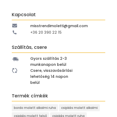
price
price
was:
is:
Kapcsolat
5
4
990 Ft.
990 Ft.
misstrendimoletti@gmail.com
+36 20 390 22 15
Szállítás, csere
Gyors szállítás 2-3
munkanapon belül
Csere, visszavásárlási
lehetőség 14 napon
belül
Termék címkék
bordo molett alkalmi ruha
csipkés molett alkalmi
csipkés molett felső
csipkés molett ruha