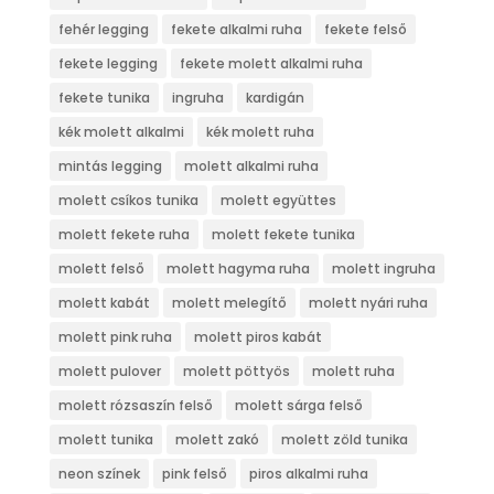
fehér legging
fekete alkalmi ruha
fekete felső
fekete legging
fekete molett alkalmi ruha
fekete tunika
ingruha
kardigán
kék molett alkalmi
kék molett ruha
mintás legging
molett alkalmi ruha
molett csíkos tunika
molett együttes
molett fekete ruha
molett fekete tunika
molett felső
molett hagyma ruha
molett ingruha
molett kabát
molett melegítő
molett nyári ruha
molett pink ruha
molett piros kabát
molett pulover
molett pöttyös
molett ruha
molett rózsaszín felső
molett sárga felső
molett tunika
molett zakó
molett zöld tunika
neon színek
pink felső
piros alkalmi ruha