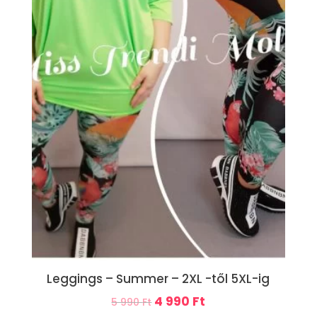
Leggings – Summer – 2XL -től 5XL-ig
Original
Current
4 990
Ft
5 990
Ft