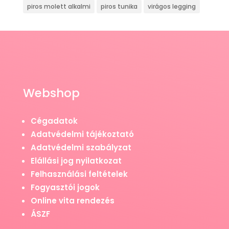
piros molett alkalmi
piros tunika
virágos legging
Webshop
Cégadatok
Adatvédelmi tájékoztató
Adatvédelmi szabályzat
Elállási jog nyilatkozat
Felhasználási feltételek
Fogyasztói jogok
Online vita rendezés
ÁSZF