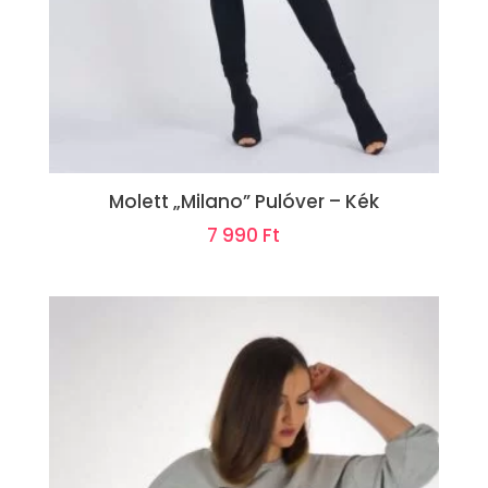
Molett „Milano” Pulóver – Kék
7 990
Ft