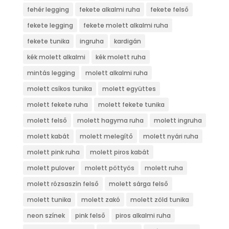
fehér legging
fekete alkalmi ruha
fekete felső
fekete legging
fekete molett alkalmi ruha
fekete tunika
ingruha
kardigán
kék molett alkalmi
kék molett ruha
mintás legging
molett alkalmi ruha
molett csíkos tunika
molett együttes
molett fekete ruha
molett fekete tunika
molett felső
molett hagyma ruha
molett ingruha
molett kabát
molett melegítő
molett nyári ruha
molett pink ruha
molett piros kabát
molett pulover
molett pöttyös
molett ruha
molett rózsaszín felső
molett sárga felső
molett tunika
molett zakó
molett zöld tunika
neon színek
pink felső
piros alkalmi ruha