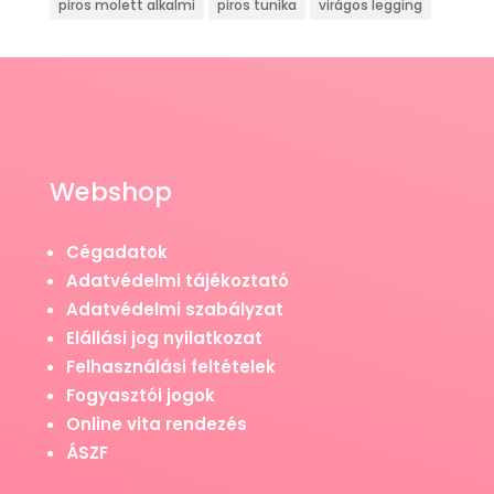
piros molett alkalmi
piros tunika
virágos legging
Webshop
Cégadatok
Adatvédelmi tájékoztató
Adatvédelmi szabályzat
Elállási jog nyilatkozat
Felhasználási feltételek
Fogyasztói jogok
Online vita rendezés
ÁSZF