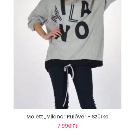
Molett „Milano” Pulóver – Szürke
7 990
Ft