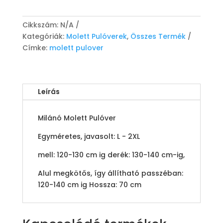
Pulóver
-
Kék
Cikkszám:
N/A
mennyiség
Kategóriák:
Molett Pulóverek
,
Összes Termék
Címke:
molett pulover
Leírás
Milánó Molett Pulóver
Egyméretes, javasolt: L - 2XL
mell: 120-130 cm ig derék: 130-140 cm-ig,
Alul megkötős, így állítható passzéban:
120-140 cm ig Hossza: 70 cm