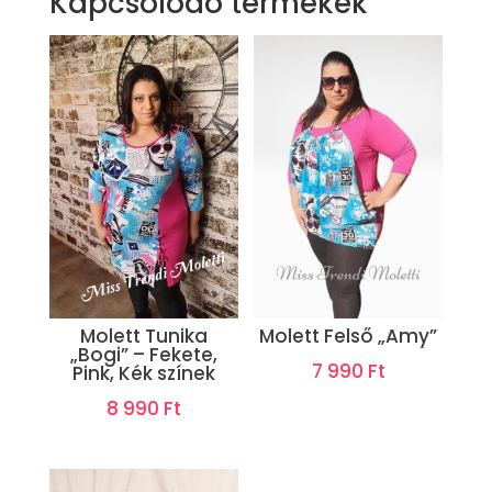
Kapcsolódó termékek
Molett Tunika
Molett Felső „Amy”
„Bogi” – Fekete,
7 990
Ft
Pink, Kék színek
8 990
Ft