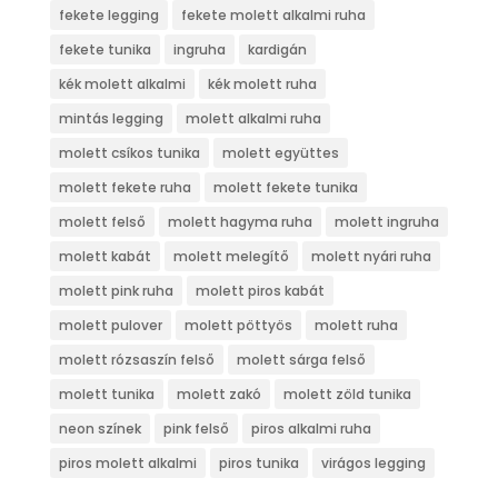
fekete legging
fekete molett alkalmi ruha
fekete tunika
ingruha
kardigán
kék molett alkalmi
kék molett ruha
mintás legging
molett alkalmi ruha
molett csíkos tunika
molett együttes
molett fekete ruha
molett fekete tunika
molett felső
molett hagyma ruha
molett ingruha
molett kabát
molett melegítő
molett nyári ruha
molett pink ruha
molett piros kabát
molett pulover
molett pöttyös
molett ruha
molett rózsaszín felső
molett sárga felső
molett tunika
molett zakó
molett zöld tunika
neon színek
pink felső
piros alkalmi ruha
piros molett alkalmi
piros tunika
virágos legging