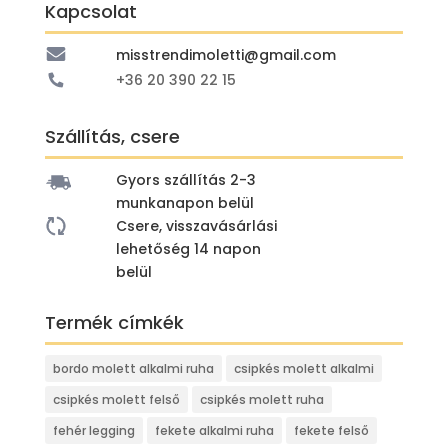
Kapcsolat
misstrendimoletti@gmail.com
+36 20 390 22 15
Szállítás, csere
Gyors szállítás 2-3
munkanapon belül
Csere, visszavásárlási
lehetőség 14 napon
belül
Termék címkék
bordo molett alkalmi ruha
csipkés molett alkalmi
csipkés molett felső
csipkés molett ruha
fehér legging
fekete alkalmi ruha
fekete felső