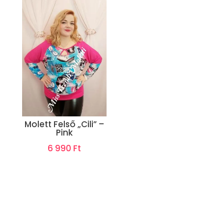
Molett Felső „Cili” –
Pink
6 990
Ft