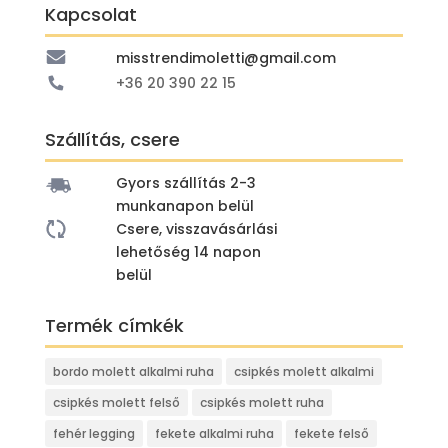
Kapcsolat
5
4
990 Ft.
990 Ft.
misstrendimoletti@gmail.com
+36 20 390 22 15
Szállítás, csere
Gyors szállítás 2-3
munkanapon belül
Csere, visszavásárlási
lehetőség 14 napon
belül
Termék címkék
bordo molett alkalmi ruha
csipkés molett alkalmi
csipkés molett felső
csipkés molett ruha
fehér legging
fekete alkalmi ruha
fekete felső