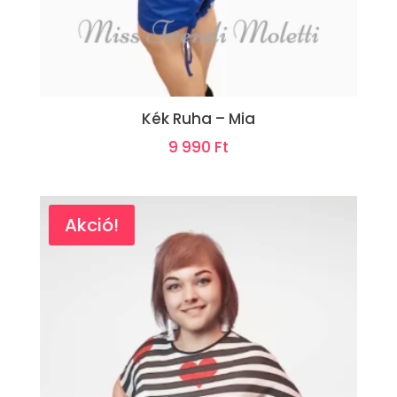
Kék Ruha – Mia
9 990
Ft
Akció!