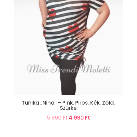
Tunika „Nina” – Pink, Piros, Kék, Zöld,
Szürke
Original
Current
5 990
Ft
4 990
Ft
price
price
was:
is: