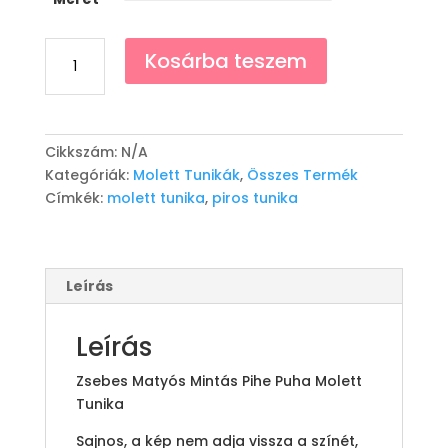
Matyó
Kosárba teszem
Mintás
Tunika
-
Piros
Cikkszám:
N/A
mennyiség
Kategóriák:
Molett Tunikák
,
Összes Termék
Címkék:
molett tunika
,
piros tunika
Leírás
Leírás
Zsebes Matyós Mintás Pihe Puha Molett
Tunika
Sajnos, a kép nem adja vissza a színét,