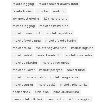
fekete legging
fekete molett alkalmi ruha
fekete tunika
ingruha
kardigán
kék molett alkalmi
kék molett ruha
mintás legging
molett alkalmi ruha
molett csíkos tunika
molett együttes
molett fekete ruha
molett fekete tunika
molett felső
molett hagyma ruha
molett ingruha
molett kabát
molett melegítő
molett nyári ruha
molett pink ruha
molett piros kabát
molett pulover
molett pöttyös
molett ruha
molett rózsaszín felső
molett sárga felső
molett tunika
molett zakó
molett zöld tunika
neon színek
pink felső
piros alkalmi ruha
piros molett alkalmi
piros tunika
virágos legging