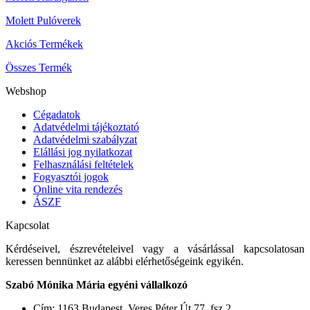
Molett Pulóverek
Akciós Termékek
Összes Termék
Webshop
Cégadatok
Adatvédelmi tájékoztató
Adatvédelmi szabályzat
Elállási jog nyilatkozat
Felhasználási feltételek
Fogyasztói jogok
Online vita rendezés
ÁSZF
Kapcsolat
Kérdéseivel, észrevételeivel vagy a vásárlással kapcsolatosan
keressen bennünket az alábbi elérhetőségeink egyikén.
Szabó Mónika Mária egyéni vállalkozó
Cím: 1163 Budapest, Veres Péter Út 77. fsz.2..