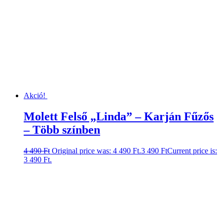
Akció!
Molett Felső „Linda” – Karján Fűzős
– Több színben
4 490
Ft
Original price was: 4 490 Ft.
3 490
Ft
Current price is:
3 490 Ft.