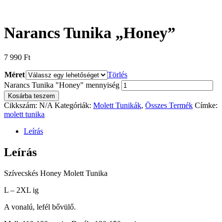
Narancs Tunika „Honey”
7 990
Ft
Méret
Törlés
Narancs Tunika "Honey" mennyiség
Kosárba teszem
Cikkszám:
N/A
Kategóriák:
Molett Tunikák
,
Összes Termék
Címke:
molett tunika
Leírás
Leírás
Szívecskés Honey Molett Tunika
L – 2XL ig
A vonalú, lefél bővülő.