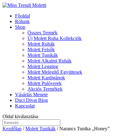
Főoldal
Rólunk
Shop
Összes Termék
Új Molett Ruha Kollekciók
Molett Ruhák
Molett Felsők
Molett Tunikák
Molett Alkalmi Ruhák
Molett Legging
Molett Melegítő Együttesek
Molett Kardigánok
Molett Pulóverek
Akciós Termékek
Vásárlás Menete
Duci Divat Blog
Kapcsolat
Oldal kiválasztása
Kezdőlap
/
Molett Tunikák
/ Narancs Tunika „Honey”