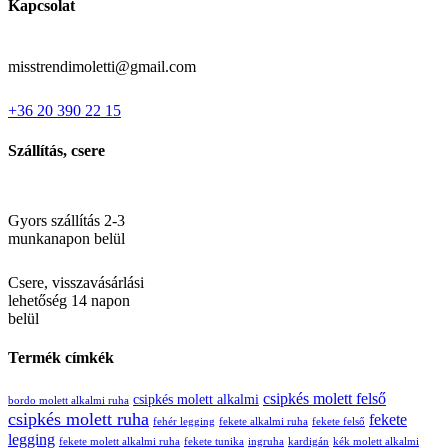
Kapcsolat
misstrendimoletti@gmail.com
+36 20 390 22 15
Szállítás, csere
Gyors szállítás 2-3
munkanapon belül
Csere, visszavásárlási
lehetőség 14 napon
belül
Termék címkék
csipkés molett felső
csipkés molett alkalmi
bordo molett alkalmi ruha
csipkés molett ruha
fekete
fehér legging
fekete alkalmi ruha
fekete felső
legging
fekete molett alkalmi ruha
fekete tunika
ingruha
kardigán
kék molett alkalmi