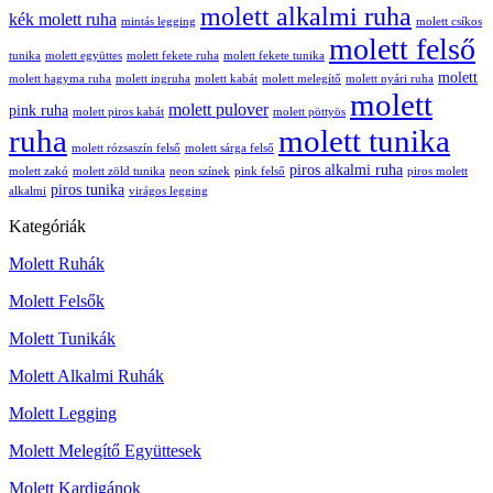
molett alkalmi ruha
kék molett ruha
mintás legging
molett csíkos
molett felső
tunika
molett együttes
molett fekete ruha
molett fekete tunika
molett
molett hagyma ruha
molett ingruha
molett kabát
molett melegítő
molett nyári ruha
molett
molett pulover
pink ruha
molett piros kabát
molett pöttyös
ruha
molett tunika
molett rózsaszín felső
molett sárga felső
piros alkalmi ruha
molett zakó
molett zöld tunika
neon színek
pink felső
piros molett
piros tunika
alkalmi
virágos legging
Kategóriák
Molett Ruhák
Molett Felsők
Molett Tunikák
Molett Alkalmi Ruhák
Molett Legging
Molett Melegítő Együttesek
Molett Kardigánok