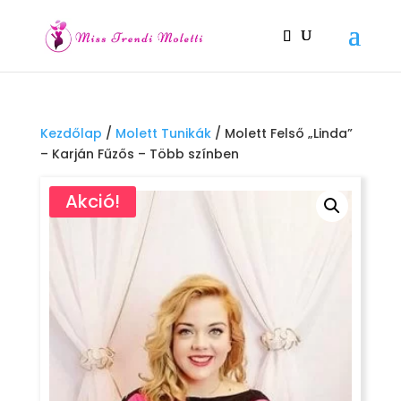
Kezdőlap
/
Molett Tunikák
/ Molett Felső „Linda”
– Karján Fűzős – Több színben
Akció!