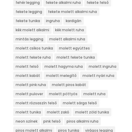
fehér legging
fekete alkalmi ruha
fekete felső
fekete legging
fekete molett alkalmi ruha
fekete tunika
ingruha
kardigán
kék molett alkalmi
kék molett ruha
mintás legging
molett alkalmi ruha
molett csíkos tunika
molett együttes
molett fekete ruha
molett fekete tunika
molett felső
molett hagyma ruha
molett ingruha
molett kabát
molett melegítő
molett nyári ruha
molett pink ruha
molett piros kabát
molett pulover
molett pöttyös
molett ruha
molett rózsaszín felső
molett sárga felső
molett tunika
molett zakó
molett zöld tunika
neon színek
pink felső
piros alkalmi ruha
piros molett alkalmi
piros tunika
virágos legging