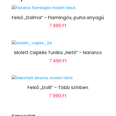
Felső „Dalma” – Flamingós, puha anyagú
7 990
Ft
Molett Csipkés Tunika „Netti” – Narancs
7 490
Ft
Felső „Dolli” – Több színben
7 990
Ft
Kapcsolat