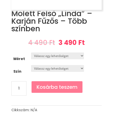
Molett Felső „Linda” –
Karján Fűzős – Több
színben
Original
Current
4 490
Ft
3 490
Ft
price
price
was:
is:
4
3
Méret
490 Ft.
490 Ft.
Szín
Molett
Kosárba teszem
Felső
"Linda"
-
Karján
Cikkszám:
N/A
Fűzős