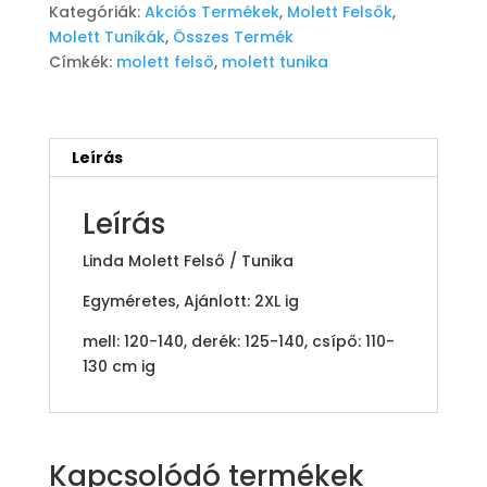
Kategóriák:
Akciós Termékek
,
Molett Felsők
,
-
Molett Tunikák
,
Összes Termék
Több
Címkék:
molett felső
,
molett tunika
színben
mennyiség
Leírás
Leírás
Linda Molett Felső / Tunika
Egyméretes, Ajánlott: 2XL ig
mell: 120-140, derék: 125-140, csípő: 110-
130 cm ig
Kapcsolódó termékek