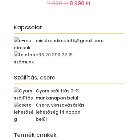
Original
Current
11 990
Ft
8 990
Ft
price
price
was:
is:
Kapcsolat
11
8
990 Ft.
990 Ft.
misstrendimoletti@gmail.com
+36 20 390 22 15
Szállítás, csere
Gyors szállítás 2-3
munkanapon belül
Csere, visszavásárlási
lehetőség 14 napon
belül
Termék címkék