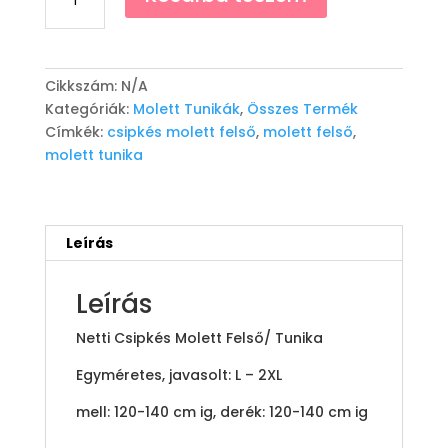
Csipkés
Tunika
"Netti"
-
Cikkszám:
N/A
Rózsaszín
Kategóriák:
Molett Tunikák
,
Összes Termék
mennyiség
Címkék:
csipkés molett felső
,
molett felső
,
molett tunika
Leírás
Leírás
Netti Csipkés Molett Felső/ Tunika
Egyméretes, javasolt: L – 2XL
mell: 120-140 cm ig, derék: 120-140 cm ig