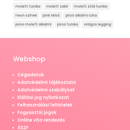
molett tunika
molett zakó
molett zöld tunika
neon színek
pink felső
piros alkalmi ruha
piros molett alkalmi
piros tunika
virágos legging
Webshop
Cégadatok
Adatvédelmi tájékoztató
Adatvédelmi szabályzat
Elállási jog nyilatkozat
Felhasználási feltételek
Fogyasztói jogok
Online vita rendezés
ÁSZF