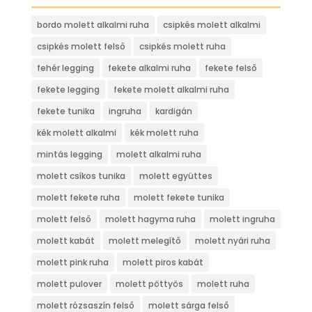
bordo molett alkalmi ruha
csipkés molett alkalmi
csipkés molett felső
csipkés molett ruha
fehér legging
fekete alkalmi ruha
fekete felső
fekete legging
fekete molett alkalmi ruha
fekete tunika
ingruha
kardigán
kék molett alkalmi
kék molett ruha
mintás legging
molett alkalmi ruha
molett csíkos tunika
molett együttes
molett fekete ruha
molett fekete tunika
molett felső
molett hagyma ruha
molett ingruha
molett kabát
molett melegítő
molett nyári ruha
molett pink ruha
molett piros kabát
molett pulover
molett pöttyös
molett ruha
molett rózsaszín felső
molett sárga felső