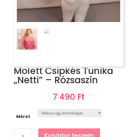
Molett Csipkés Tunika
„Netti” – Rózsaszín
7 490
Ft
Méret
Molett
Kosárba teszem