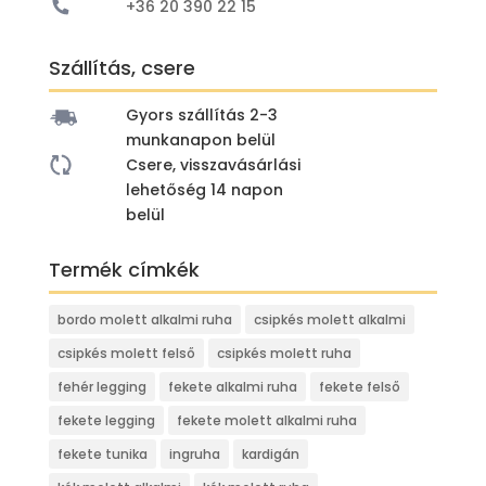
+36 20 390 22 15
Szállítás, csere
Gyors szállítás 2-3
munkanapon belül
Csere, visszavásárlási
lehetőség 14 napon
belül
Termék címkék
bordo molett alkalmi ruha
csipkés molett alkalmi
csipkés molett felső
csipkés molett ruha
fehér legging
fekete alkalmi ruha
fekete felső
fekete legging
fekete molett alkalmi ruha
fekete tunika
ingruha
kardigán