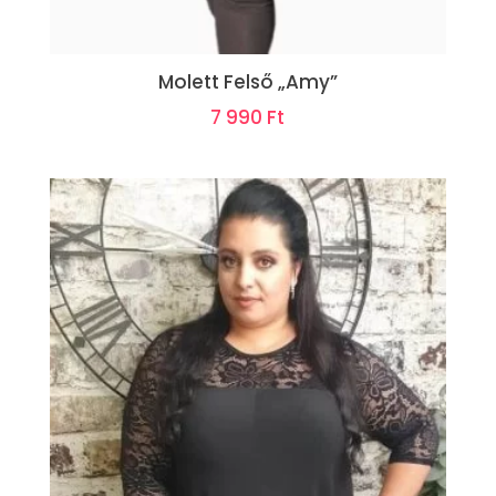
Molett Felső „Amy”
7 990
Ft