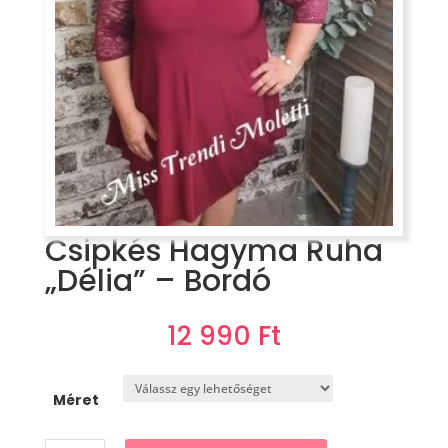
Csipkés Hagyma Ruha
„Délia” – Bordó
12 990
Ft
Méret