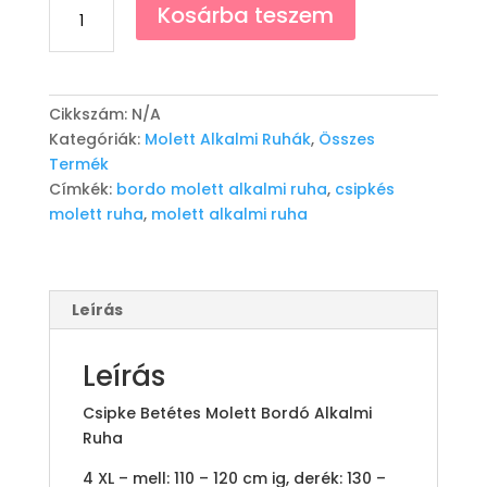
Csipkés
Kosárba teszem
Hagyma
Ruha
"Délia"
-
Cikkszám:
N/A
Bordó
Kategóriák:
Molett Alkalmi Ruhák
,
Összes
mennyiség
Termék
Címkék:
bordo molett alkalmi ruha
,
csipkés
molett ruha
,
molett alkalmi ruha
Leírás
Leírás
Csipke Betétes Molett Bordó Alkalmi
Ruha
4 XL – mell: 110 – 120 cm ig, derék: 130 –