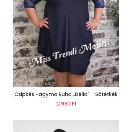
Csipkés Hagyma Ruha „Délia” – Sötétkék
12 990
Ft