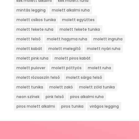
kék molett alkalmi
kék molett ruha
mintás legging
molett alkalmi ruha
molett csíkos tunika
molett együttes
molett fekete ruha
molett fekete tunika
molett felső
molett hagyma ruha
molett ingruha
molett kabát
molett melegítő
molett nyári ruha
molett pink ruha
molett piros kabát
molett pulover
molett pöttyös
molett ruha
molett rózsaszín felső
molett sárga felső
molett tunika
molett zakó
molett zöld tunika
neon színek
pink felső
piros alkalmi ruha
piros molett alkalmi
piros tunika
virágos legging