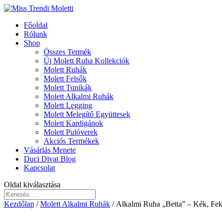
Főoldal
Rólunk
Shop
Összes Termék
Új Molett Ruha Kollekciók
Molett Ruhák
Molett Felsők
Molett Tunikák
Molett Alkalmi Ruhák
Molett Legging
Molett Melegítő Együttesek
Molett Kardigánok
Molett Pulóverek
Akciós Termékek
Vásárlás Menete
Duci Divat Blog
Kapcsolat
Oldal kiválasztása
Kezdőlap
/
Molett Alkalmi Ruhák
/ Alkalmi Ruha „Betta” – Kék, Feke