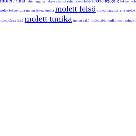
 molett ruha
fekete legging
fehér legging
fekete alkalmi ruha
fekete felső
fekete mole
molett felső
molett fekete ruha
molett fekete tunika
molett hagyma ruha
molett
molett tunika
molett sárga felső
molett zakó
molett zöld tunika
neon színek