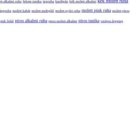
kék molett ruha
tt alkalmi ruha
fekete tunika
ingruha
kardigán
kék molett alkalmi
molett pink ruha
 ingruha
molett kabát
molett melegítő
molett nyári ruha
molett piros
piros alkalmi ruha
piros tunika
pink felső
piros molett alkalmi
virágos legging