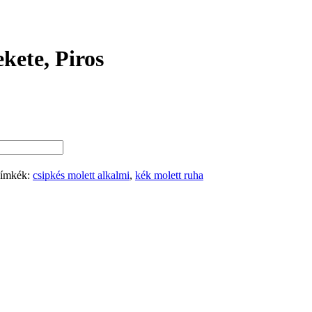
kete, Piros
ímkék:
csipkés molett alkalmi
,
kék molett ruha