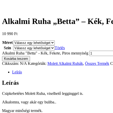
Alkalmi Ruha „Betta” – Kék, Fe
10 990
Ft
Méret
Szín
Törlés
Alkalmi Ruha "Betta" - Kék, Fekete, Piros mennyiség
Kosárba teszem
Cikkszám:
N/A
Kategóriák:
Molett Alkalmi Ruhák
,
Összes Termék
C
Leírás
Leírás
Csipkebetétes Molett Ruha, viselhető legginggel is.
Alkalomra, vagy akár egy buliba..
Magyar minőségi termék.