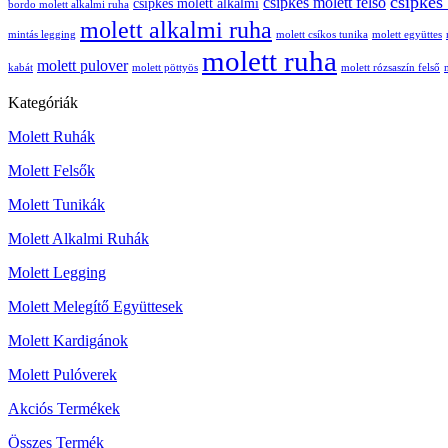
csipkés
csipkés molett felső
csipkés molett alkalmi
bordo molett alkalmi ruha
molett alkalmi ruha
mintás legging
molett csíkos tunika
molett együttes
molett ruha
molett pulover
kabát
molett pöttyös
molett rózsaszín felső
Kategóriák
Molett Ruhák
Molett Felsők
Molett Tunikák
Molett Alkalmi Ruhák
Molett Legging
Molett Melegítő Együttesek
Molett Kardigánok
Molett Pulóverek
Akciós Termékek
Összes Termék