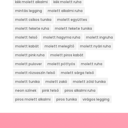
kék molett alkalmi
kék molett ruha
mintás legging
molett alkalmi ruha
molett csíkos tunika
molett együttes
molett fekete ruha
molett fekete tunika
molett felső
molett hagyma ruha
molett ingruha
molett kabát
molett melegítő
molett nyári ruha
molett pink ruha
molett piros kabát
molett pulover
molett pöttyös
molett ruha
molett rózsaszín felső
molett sárga felső
molett tunika
molett zakó
molett zöld tunika
neon színek
pink felső
piros alkalmi ruha
piros molett alkalmi
piros tunika
virágos legging