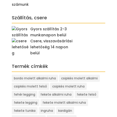
Szállítás, csere
Gyors szállítás 2-3
munkanapon belül
Csere, visszavásárlási
lehetőség 14 napon
belül
Termék címkék
bordo molett alkalmi ruha
csipkés molett alkalmi
csipkés molett felső
csipkés molett ruha
fehér legging
fekete alkalmi ruha
fekete felső
fekete legging
fekete molett alkalmi ruha
fekete tunika
ingruha
kardigán