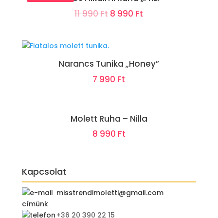
Original
Current
11 990
Ft
8 990
Ft
price
price
was:
is:
11
8
Narancs Tunika „Honey”
990 Ft.
990 Ft.
7 990
Ft
Molett Ruha – Nilla
8 990
Ft
Kapcsolat
misstrendimoletti@gmail.com
+36 20 390 22 15