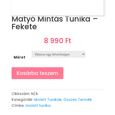
Matyó Mintás Tunika –
Fekete
8 990
Ft
Méret
Matyó
Kosárba teszem
Mintás
Tunika
-
Fekete
Cikkszám:
N/A
mennyiség
Kategóriák:
Molett Tunikák
,
Összes Termék
Címke:
molett tunika