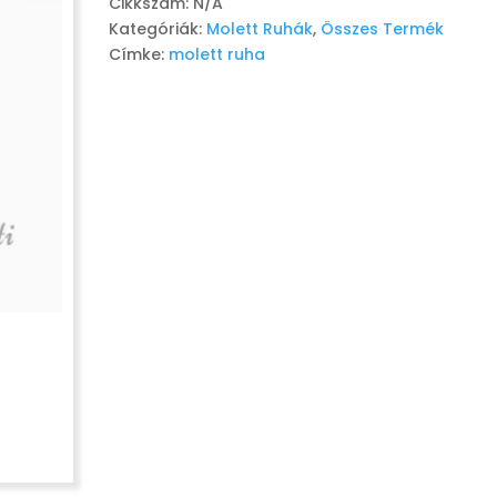
Cikkszám:
N/A
Kategóriák:
Molett Ruhák
,
Összes Termék
Címke:
molett ruha