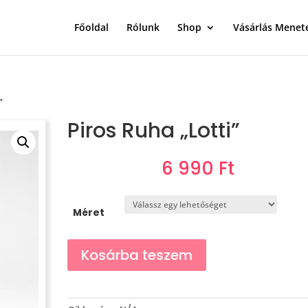
Főoldal
Rólunk
Shop
Vásárlás Menet
”
Piros Ruha „Lotti”
6 990
Ft
Méret
Piros
Kosárba teszem
Ruha
"Lotti"
mennyiség