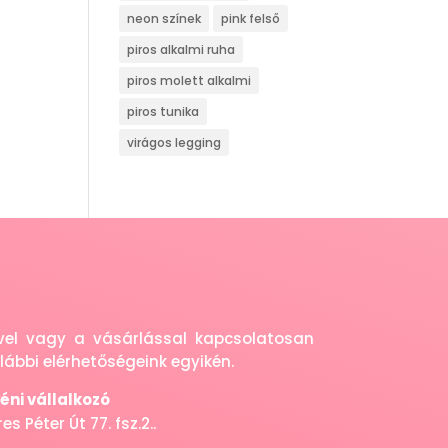
neon színek
pink felső
piros alkalmi ruha
piros molett alkalmi
piros tunika
virágos legging
eivel vagy a vásárlással kapcsolatosan
ábbi elérhetőségeink egyikén.
ni vállalkozó
s Péter Út 77. fsz.2..