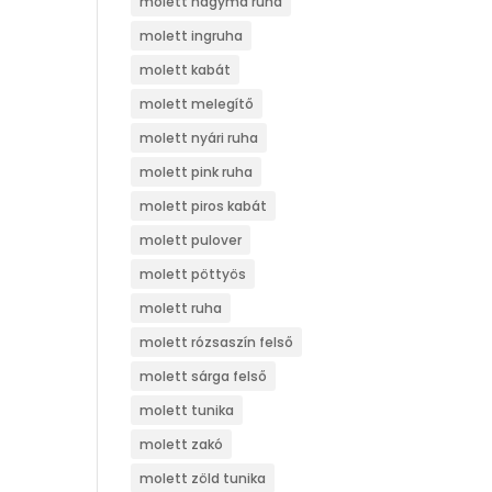
molett hagyma ruha
molett ingruha
molett kabát
molett melegítő
molett nyári ruha
molett pink ruha
molett piros kabát
molett pulover
molett pöttyös
molett ruha
molett rózsaszín felső
molett sárga felső
molett tunika
molett zakó
molett zöld tunika