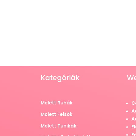
Kategóriák
W
Molett Ruhák
C
A
Molett Felsők
A
Molett Tunikák
El
F