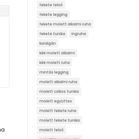
fekete felső
fekete legging
fekete molett alkalmi ruha
fekete tunika
ingruha
kardigán
kék molett alkalmi
kék molett ruha
mintás legging
molett alkalmi ruha
molett csíkos tunika
molett együttes
molett fekete ruha
molett fekete tunika
ha
molett felső