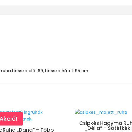
 A ruha hossza elől 89, hossza hátul: 95 cm
Akció!
Csipkés Hagyma Ru
„Délia” – Sötétkék
ngRuha „Dana” – Több