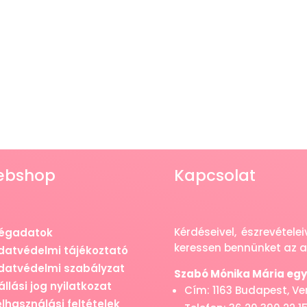
ebshop
Kapcsolat
Kérdéseivel, észrevétel
égadatok
keressen bennünket az al
datvédelmi tájékoztató
datvédelmi szabályzat
Szabó Mónika Mária egyé
állási jog nyilatkozat
Cím: 1163 Budapest, Vere
elhasználási feltételek