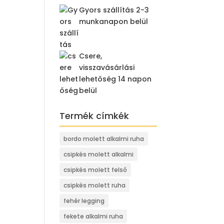
Gyors szállítás 2-3
munkanapon belül
Csere,
visszavásárlási
lehetőség 14 napon
belül
Termék címkék
bordo molett alkalmi ruha
csipkés molett alkalmi
csipkés molett felső
csipkés molett ruha
fehér legging
fekete alkalmi ruha