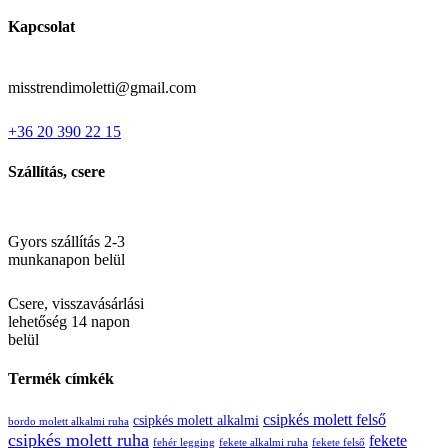
Kapcsolat
misstrendimoletti@gmail.com
+36 20 390 22 15
Szállítás, csere
Gyors szállítás 2-3
munkanapon belül
Csere, visszavásárlási
lehetőség 14 napon
belül
Termék címkék
csipkés molett felső
csipkés molett alkalmi
bordo molett alkalmi ruha
csipkés molett ruha
fekete
fehér legging
fekete alkalmi ruha
fekete felső