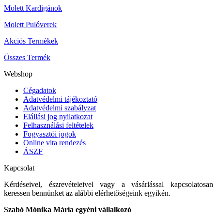
Molett Kardigánok
Molett Pulóverek
Akciós Termékek
Összes Termék
Webshop
Cégadatok
Adatvédelmi tájékoztató
Adatvédelmi szabályzat
Elállási jog nyilatkozat
Felhasználási feltételek
Fogyasztói jogok
Online vita rendezés
ÁSZF
Kapcsolat
Kérdéseivel, észrevételeivel vagy a vásárlással kapcsolatosan
keressen bennünket az alábbi elérhetőségeink egyikén.
Szabó Mónika Mária egyéni vállalkozó