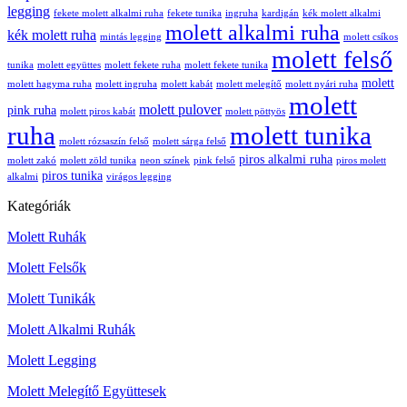
legging
fekete molett alkalmi ruha
fekete tunika
ingruha
kardigán
kék molett alkalmi
molett alkalmi ruha
kék molett ruha
mintás legging
molett csíkos
molett felső
tunika
molett együttes
molett fekete ruha
molett fekete tunika
molett
molett hagyma ruha
molett ingruha
molett kabát
molett melegítő
molett nyári ruha
molett
molett pulover
pink ruha
molett piros kabát
molett pöttyös
ruha
molett tunika
molett rózsaszín felső
molett sárga felső
piros alkalmi ruha
molett zakó
molett zöld tunika
neon színek
pink felső
piros molett
piros tunika
alkalmi
virágos legging
Kategóriák
Molett Ruhák
Molett Felsők
Molett Tunikák
Molett Alkalmi Ruhák
Molett Legging
Molett Melegítő Együttesek