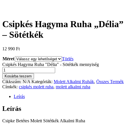
Csipkés Hagyma Ruha „Délia”
– Sötétkék
12 990
Ft
Méret
Törlés
Csipkés Hagyma Ruha "Délia" - Sötétkék mennyiség
Kosárba teszem
Cikkszám:
N/A
Kategóriák:
Molett Alkalmi Ruhák
,
Összes Termék
Címkék:
csipkés molett ruha
,
molett alkalmi ruha
Leírás
Leírás
Csipke Betétes Molett Sötétkék Alkalmi Ruha