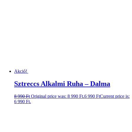
Akció!
Sztreccs Alkalmi Ruha – Dalma
8 990
Ft
Original price was: 8 990 Ft.
6 990
Ft
Current price is:
6 990 Ft.