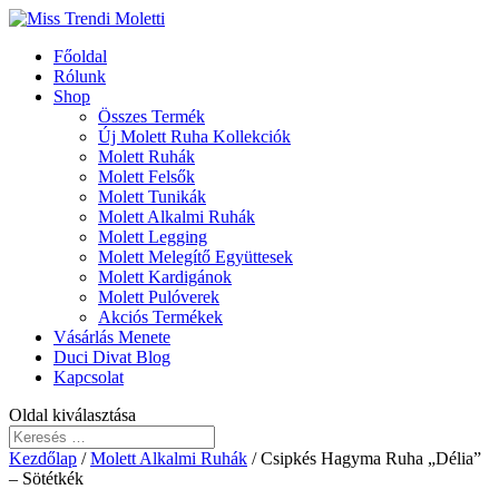
Főoldal
Rólunk
Shop
Összes Termék
Új Molett Ruha Kollekciók
Molett Ruhák
Molett Felsők
Molett Tunikák
Molett Alkalmi Ruhák
Molett Legging
Molett Melegítő Együttesek
Molett Kardigánok
Molett Pulóverek
Akciós Termékek
Vásárlás Menete
Duci Divat Blog
Kapcsolat
Oldal kiválasztása
Kezdőlap
/
Molett Alkalmi Ruhák
/ Csipkés Hagyma Ruha „Délia”
– Sötétkék