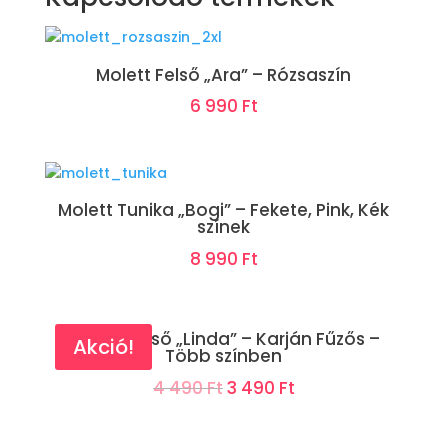
Molett Felső „Ara” – Rózsaszín
6 990
Ft
Molett Tunika „Bogi” – Fekete, Pink, Kék
színek
8 990
Ft
Molett Felső „Linda” – Karján Fűzős –
Akció!
Több színben
Original
Current
4 490
Ft
3 490
Ft
price
price
was:
is: