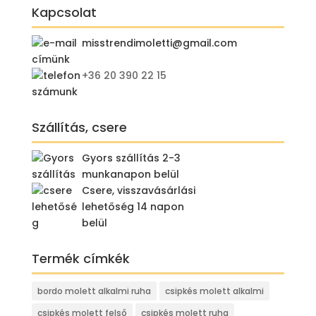
Kapcsolat
4
3
490 Ft.
490 Ft.
misstrendimoletti@gmail.com
+36 20 390 22 15
Szállítás, csere
Gyors szállítás 2-3
munkanapon belül
Csere, visszavásárlási
lehetőség 14 napon
belül
Termék címkék
bordo molett alkalmi ruha
csipkés molett alkalmi
csipkés molett felső
csipkés molett ruha