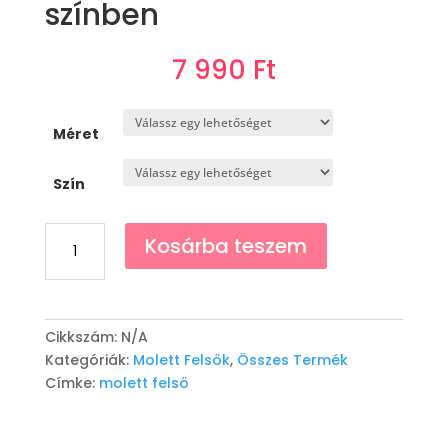
színben
7 990
Ft
Méret
Szín
Felső
Kosárba teszem
"Dolli"
-
Több
színben
Cikkszám:
N/A
mennyiség
Kategóriák:
Molett Felsők
,
Összes Termék
Címke:
molett felső