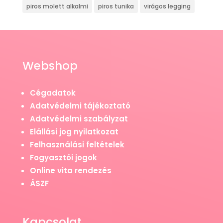
piros molett alkalmi
piros tunika
virágos legging
Webshop
Cégadatok
Adatvédelmi tájékoztató
Adatvédelmi szabályzat
Elállási jog nyilatkozat
Felhasználási feltételek
Fogyasztói jogok
Online vita rendezés
ÁSZF
Kapcsolat