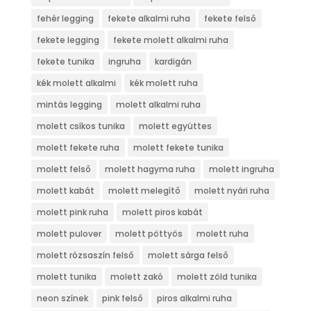
fehér legging
fekete alkalmi ruha
fekete felső
fekete legging
fekete molett alkalmi ruha
fekete tunika
ingruha
kardigán
kék molett alkalmi
kék molett ruha
mintás legging
molett alkalmi ruha
molett csíkos tunika
molett együttes
molett fekete ruha
molett fekete tunika
molett felső
molett hagyma ruha
molett ingruha
molett kabát
molett melegítő
molett nyári ruha
molett pink ruha
molett piros kabát
molett pulover
molett pöttyös
molett ruha
molett rózsaszín felső
molett sárga felső
molett tunika
molett zakó
molett zöld tunika
neon színek
pink felső
piros alkalmi ruha