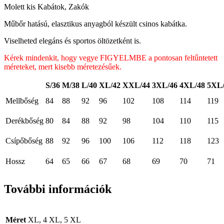
Molett kis Kabátok, Zakók
Műbőr hatású, elasztikus anyagból készült csinos kabátka.
Viselheted elegáns és sportos öltözetként is.
Kérek mindenkit, hogy vegye FIGYELMBE a pontosan feltűntetett
méreteket, mert kisebb méretezésűek.
S/36
M/38
L/40
XL/42
XXL/44
3XL/46
4XL/48
5XL/
Mellbőség
84
88
92
96
102
108
114
119
Derékbőség
80
84
88
92
98
104
110
115
Csípőbőség
88
92
96
100
106
112
118
123
Hossz
64
65
66
67
68
69
70
71
További információk
Méret
XL, 4 XL, 5 XL