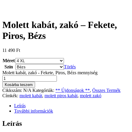
Molett kabát, zakó – Fekete,
Piros, Bézs
11 490
Ft
Méret
Szín
Törlés
Molett kabát, zakó - Fekete, Piros, Bézs mennyiség
Kosárba teszem
Cikkszám:
N/A
Kategóriák:
** Újdonságok **
,
Összes Termék
Címkék:
molett kabát
,
molett piros kabát
,
molett zakó
Leírás
További információk
Leírás