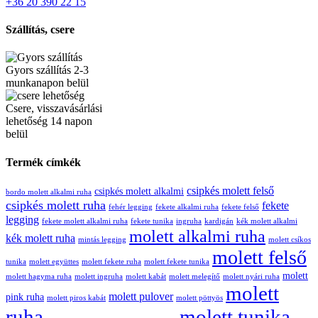
+36 20 390 22 15
Szállítás, csere
Gyors szállítás 2-3
munkanapon belül
Csere, visszavásárlási
lehetőség 14 napon
belül
Termék címkék
csipkés molett felső
csipkés molett alkalmi
bordo molett alkalmi ruha
csipkés molett ruha
fekete
fehér legging
fekete alkalmi ruha
fekete felső
legging
fekete molett alkalmi ruha
fekete tunika
ingruha
kardigán
kék molett alkalmi
molett alkalmi ruha
kék molett ruha
mintás legging
molett csíkos
molett felső
tunika
molett együttes
molett fekete ruha
molett fekete tunika
molett
molett hagyma ruha
molett ingruha
molett kabát
molett melegítő
molett nyári ruha
molett
molett pulover
pink ruha
molett piros kabát
molett pöttyös
ruha
molett tunika