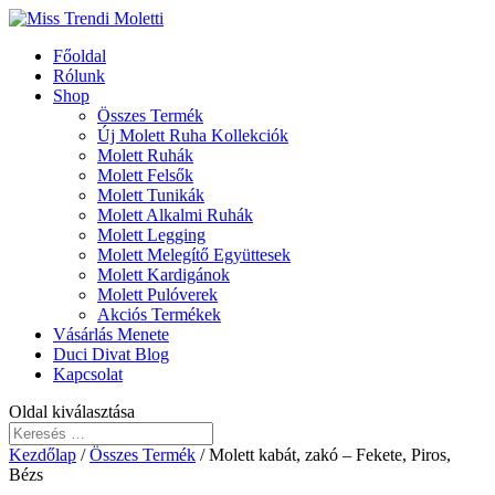
Főoldal
Rólunk
Shop
Összes Termék
Új Molett Ruha Kollekciók
Molett Ruhák
Molett Felsők
Molett Tunikák
Molett Alkalmi Ruhák
Molett Legging
Molett Melegítő Együttesek
Molett Kardigánok
Molett Pulóverek
Akciós Termékek
Vásárlás Menete
Duci Divat Blog
Kapcsolat
Oldal kiválasztása
Kezdőlap
/
Összes Termék
/ Molett kabát, zakó – Fekete, Piros,
Bézs