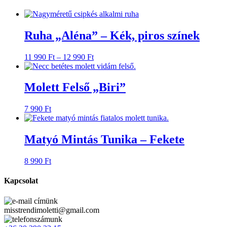
Ruha „Aléna” – Kék, piros színek
11 990
Ft
–
12 990
Ft
Molett Felső „Biri”
7 990
Ft
Matyó Mintás Tunika – Fekete
8 990
Ft
Kapcsolat
misstrendimoletti@gmail.com