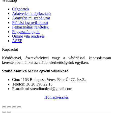
Webshop
Cégadatok
Adatvédelmi tájékoztató
Adatvédelmi szabályzat
Elállási jog nyilatkozat
Felhasználási feltételek
Fogyasztói jogok
Online vita rendezés
ÁSZF
Kapcsolat
Kérdéseivel, észrevételeivel vagy a vásárlással kapcsolatosan
keressen bennünket az alábbi elérhetőségeink egyikén.
Szabó Mónika Mária egyéni vállalkozó
Cím: 1163 Budapest, Veres Péter Út 77. fsz.2..
Telefon: 36 20 390 22 15
E-mail: misstrendimoletti@gmail.com
Honlapkészítés