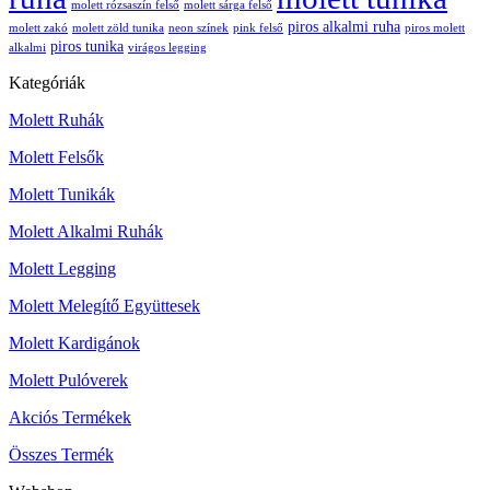
molett rózsaszín felső
molett sárga felső
piros alkalmi ruha
molett zakó
molett zöld tunika
neon színek
pink felső
piros molett
piros tunika
alkalmi
virágos legging
Kategóriák
Molett Ruhák
Molett Felsők
Molett Tunikák
Molett Alkalmi Ruhák
Molett Legging
Molett Melegítő Együttesek
Molett Kardigánok
Molett Pulóverek
Akciós Termékek
Összes Termék