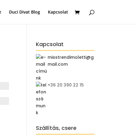
e
Duci Divat Blog
Kapcsolat
Kapcsolat
misstrendimoletti@g
mail.com
rent
ce
+36 20 390 22 15
Ft.
Szállítás, csere