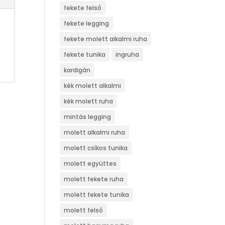
fekete felső
fekete legging
fekete molett alkalmi ruha
fekete tunika
ingruha
kardigán
kék molett alkalmi
kék molett ruha
mintás legging
molett alkalmi ruha
molett csíkos tunika
molett együttes
molett fekete ruha
molett fekete tunika
molett felső