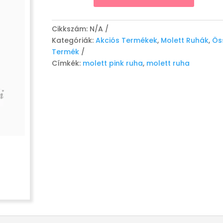
"Dorna"
mennyiség
Cikkszám:
N/A
Kategóriák:
Akciós Termékek
,
Molett Ruhák
,
Ös
Termék
Címkék:
molett pink ruha
,
molett ruha