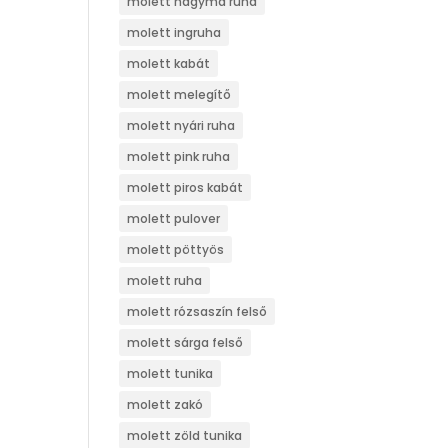
molett hagyma ruha
molett ingruha
molett kabát
molett melegítő
molett nyári ruha
molett pink ruha
molett piros kabát
molett pulover
molett pöttyös
molett ruha
molett rózsaszín felső
molett sárga felső
molett tunika
molett zakó
molett zöld tunika