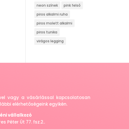
neon színek
pink felső
piros alkalmi ruha
piros molett alkalmi
piros tunika
virágos legging
eivel vagy a vásárlással kapcsolatosan
ábbi elérhetőségeink egyikén.
ni vállalkozó
s Péter Út 77. fsz.2..