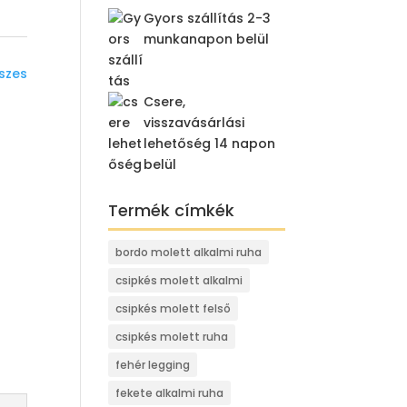
Gyors szállítás 2-3
munkanapon belül
szes
Csere,
visszavásárlási
lehetőség 14 napon
belül
Termék címkék
bordo molett alkalmi ruha
csipkés molett alkalmi
csipkés molett felső
csipkés molett ruha
fehér legging
fekete alkalmi ruha