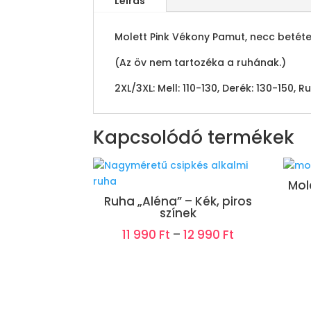
Leírás
Molett Pink Vékony Pamut, necc betét
(Az öv nem tartozéka a ruhának.)
2XL/3XL: Mell: 110-130, Derék: 130-150,
Kapcsolódó termékek
Mole
Ruha „Aléna” – Kék, piros
színek
11 990
Ft
–
12 990
Ft