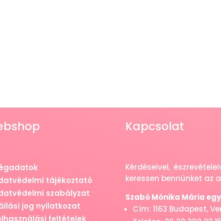
ebshop
Kapcsolat
Kérdéseivel, észrevétel
égadatok
keressen bennünket az al
datvédelmi tájékoztató
datvédelmi szabályzat
Szabó Mónika Mária egyé
állási jog nyilatkozat
Cím: 1163 Budapest, Vere
elhasználási feltételek