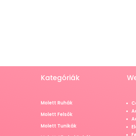
Kategóriák
W
Molett Ruhák
C
A
Molett Felsők
A
Molett Tunikák
El
F