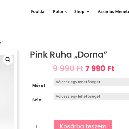
Főoldal
Rólunk
Shop
Vásárlás Menet
a”
Pink Ruha „Dorna”
Original
Cur
9 990
Ft
7 990
Ft
price
pri
was:
is:
Méret
9
7
990 Ft.
990 
Szín
Pink
Kosárba teszem
Ruha