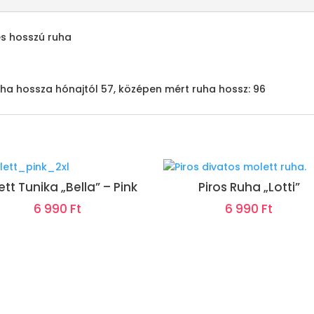
es hosszú ruha
 Ruha hossza hónajtól 57, középen mért ruha hossz: 96
tt Tunika „Bella” – Pink
Piros Ruha „Lotti”
6 990
Ft
6 990
Ft