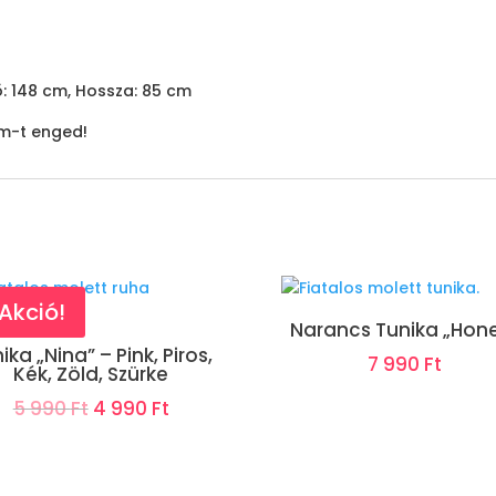
ő: 148 cm, Hossza: 85 cm
m-t enged!
Akció!
Narancs Tunika „Hon
ika „Nina” – Pink, Piros,
7 990
Ft
Kék, Zöld, Szürke
Original
Current
5 990
Ft
4 990
Ft
price
price
was:
is: