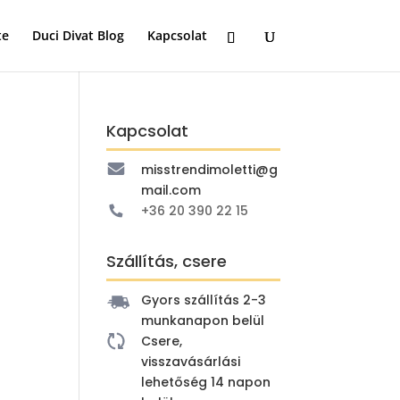
te
Duci Divat Blog
Kapcsolat
Kapcsolat
misstrendimoletti@g
mail.com
+36 20 390 22 15
Szállítás, csere
Gyors szállítás 2-3
munkanapon belül
Csere,
visszavásárlási
lehetőség 14 napon