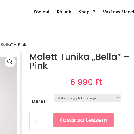
Főoldal
Rólunk
Shop
Vásárlás Mene
Bella” – Pink
Molett Tunika „Bella” –
Pink
6 990
Ft
Méret
Molett
Kosárba teszem
Tunika
"Bella"