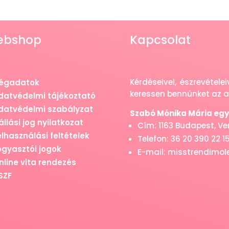
ebshop
Kapcsolat
Kérdéseivel, észrevétel
égadatok
keressen bennünket az al
datvédelmi tájékoztató
datvédelmi szabályzat
Szabó Mónika Mária egyé
állási jog nyilatkozat
Cím: 1163 Budapest, Vere
elhasználási feltételek
Telefon: 36 20 390 22 1
ogyasztói jogok
E-mail: misstrendimo
nline vita rendezés
SZF