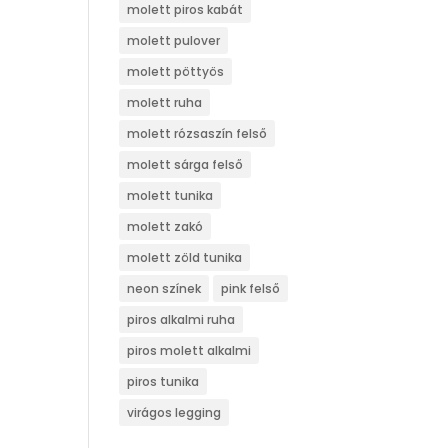
molett piros kabát
molett pulover
molett pöttyös
molett ruha
molett rózsaszín felső
molett sárga felső
molett tunika
molett zakó
molett zöld tunika
neon színek
pink felső
piros alkalmi ruha
piros molett alkalmi
piros tunika
virágos legging