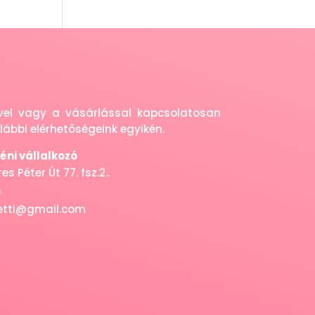
eivel vagy a vásárlással kapcsolatosan
ábbi elérhetőségeink egyikén.
ni vállalkozó
s Péter Út 77. fsz.2..
5
letti@gmail.com