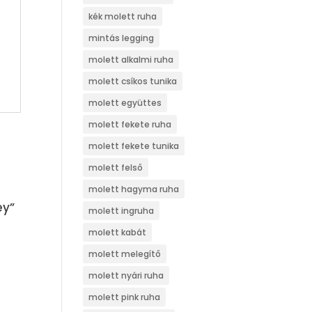
kék molett ruha
mintás legging
molett alkalmi ruha
molett csíkos tunika
molett együttes
molett fekete ruha
molett fekete tunika
molett felső
molett hagyma ruha
ey”
molett ingruha
molett kabát
molett melegítő
molett nyári ruha
molett pink ruha