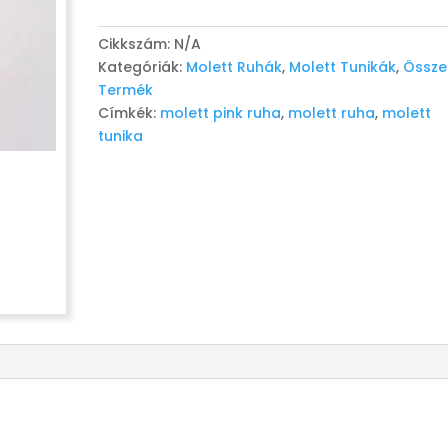
-
Pink
Cikkszám:
N/A
mennyiség
Kategóriák:
Molett Ruhák
,
Molett Tunikák
,
Össze
Termék
Címkék:
molett pink ruha
,
molett ruha
,
molett
tunika