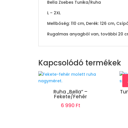
Bella Zsebes Tunika/Ruha
L – 2XL
Mellbőség: 110 cm, Derék: 126 cm, Csíp
Rugalmas anyagból van, további 20 c
Kapcsolódó termékek
Ruha „Bella” –
Tun
Fekete/Fehér
6 990
Ft