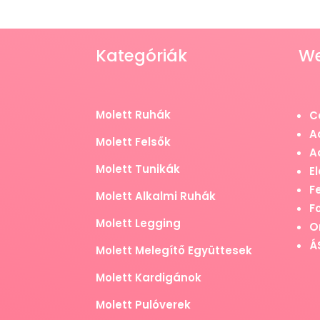
Kategóriák
W
Molett Ruhák
C
A
Molett Felsők
A
Molett Tunikák
El
F
Molett Alkalmi Ruhák
F
Molett Legging
O
Á
Molett Melegítő Együttesek
Molett Kardigánok
Molett Pulóverek