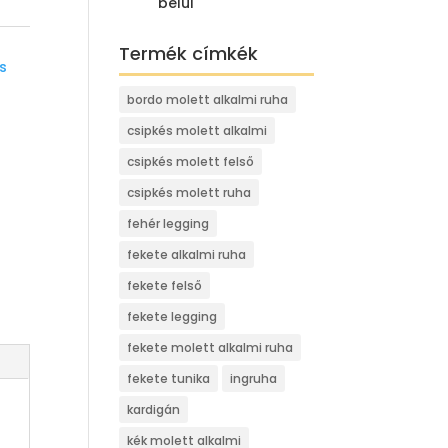
belül
Termék címkék
s
bordo molett alkalmi ruha
csipkés molett alkalmi
csipkés molett felső
csipkés molett ruha
fehér legging
fekete alkalmi ruha
fekete felső
fekete legging
fekete molett alkalmi ruha
fekete tunika
ingruha
kardigán
kék molett alkalmi