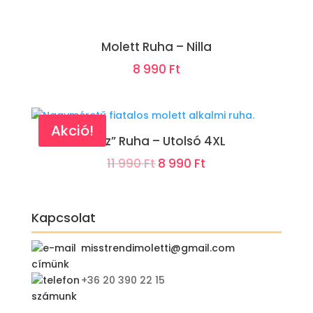
Molett Ruha – Nilla
8 990
Ft
Akció!
„Aliz” Ruha – Utolsó 4XL
Original
Current
11 990
Ft
8 990
Ft
price
price
was:
is:
Kapcsolat
11
8
990 Ft.
990 Ft.
misstrendimoletti@gmail.com
+36 20 390 22 15