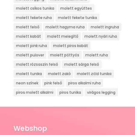
molett csíkos tunika
molett együttes
molett fekete ruha
molett fekete tunika
molett felső
molett hagyma ruha
molett ingruha
molett kabát
molett melegítő
molett nyári ruha
molett pink ruha
molett piros kabát
molett pulover
molett pöttyös
molett ruha
molett rózsaszín felső
molett sárga felső
molett tunika
molett zakó
molett zöld tunika
neon színek
pink felső
piros alkalmi ruha
piros molett alkalmi
piros tunika
virágos legging
Webshop