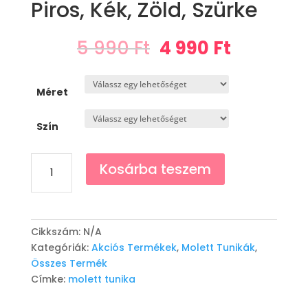
Piros, Kék, Zöld, Szürke
Original
Current
5 990
Ft
4 990
Ft
price
price
was:
is:
5
4
Méret
990 Ft.
990 Ft.
Szín
Tunika
Kosárba teszem
"Nina"
-
Pink,
Piros,
Cikkszám:
N/A
Kék,
Kategóriák:
Akciós Termékek
,
Molett Tunikák
,
Zöld,
Összes Termék
Szürke
Címke:
molett tunika
mennyiség