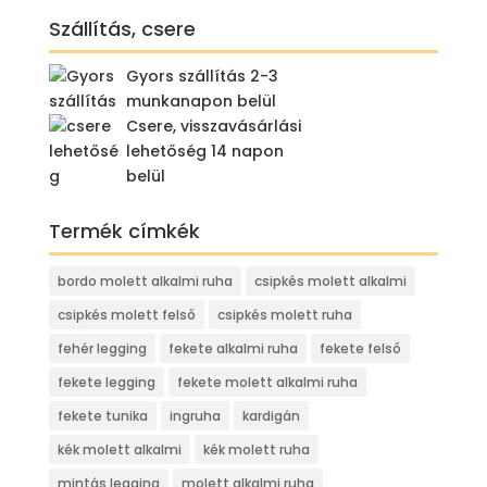
Szállítás, csere
Gyors szállítás 2-3
munkanapon belül
Csere, visszavásárlási
lehetőség 14 napon
belül
Termék címkék
bordo molett alkalmi ruha
csipkés molett alkalmi
csipkés molett felső
csipkés molett ruha
fehér legging
fekete alkalmi ruha
fekete felső
fekete legging
fekete molett alkalmi ruha
fekete tunika
ingruha
kardigán
kék molett alkalmi
kék molett ruha
mintás legging
molett alkalmi ruha