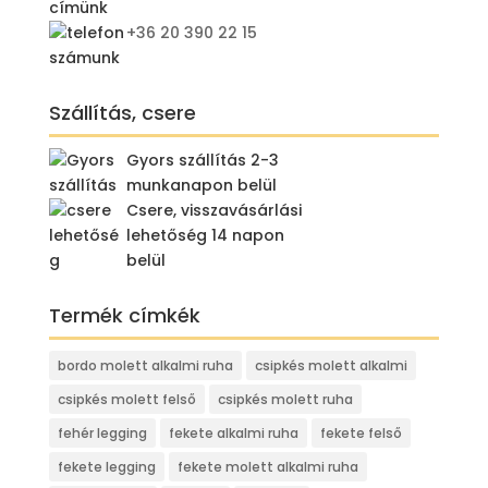
+36 20 390 22 15
Szállítás, csere
Gyors szállítás 2-3
munkanapon belül
Csere, visszavásárlási
lehetőség 14 napon
belül
Termék címkék
bordo molett alkalmi ruha
csipkés molett alkalmi
csipkés molett felső
csipkés molett ruha
fehér legging
fekete alkalmi ruha
fekete felső
fekete legging
fekete molett alkalmi ruha