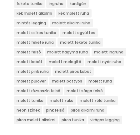
fekete tunika
ingruha
kardigán
kék molett alkalmi
kék molett ruha
mintás legging
molett alkalmi ruha
molett csíkos tunika
molett együttes
molett fekete ruha
molett fekete tunika
molett felső
molett hagyma ruha
molett ingruha
molett kabát
molett melegítő
molett nyári ruha
molett pink ruha
molett piros kabát
molett pulover
molett pöttyös
molett ruha
molett rózsaszín felső
molett sárga felső
molett tunika
molett zakó
molett zöld tunika
neon színek
pink felső
piros alkalmi ruha
piros molett alkalmi
piros tunika
virágos legging