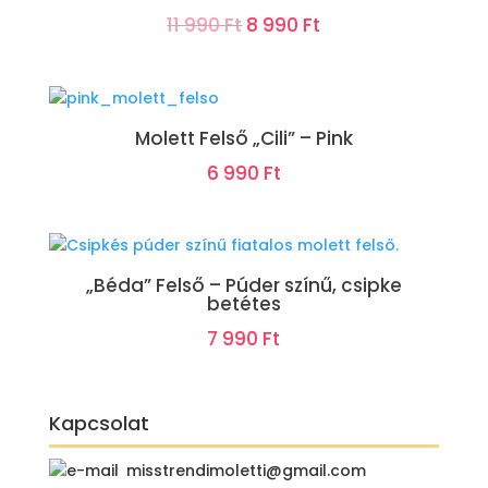
Original
Current
11 990
Ft
8 990
Ft
price
price
was:
is:
11
8
Molett Felső „Cili” – Pink
990 Ft.
990 Ft.
6 990
Ft
„Béda” Felső – Púder színű, csipke
betétes
7 990
Ft
Kapcsolat
misstrendimoletti@gmail.com