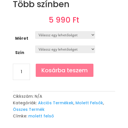
Több színben
5 990
Ft
Méret
Szín
Köves
Kosárba teszem
Felső
"Cintia"
-
Több
Cikkszám:
N/A
színben
Kategóriák:
Akciós Termékek
,
Molett Felsők
,
mennyiség
Összes Termék
Címke:
molett felső