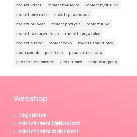
molett kabát
molett melegítő
molett nyári ruha
molett pink ruha
molett piros kabát
molett pulover
molett pöttyös
molett ruha
molett rózsaszín felső
molett sárga felső
molett tunika
molett zakó
molett zöld tunika
neon színek
pink felső
piros alkalmi ruha
piros molett alkalmi
piros tunika
virágos legging
Webshop
Cégadatok
Adatvédelmi tájékoztató
Adatvédelmi szabályzat