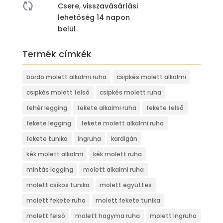
Csere, visszavásárlási
lehetőség 14 napon
belül
Termék címkék
bordo molett alkalmi ruha
csipkés molett alkalmi
csipkés molett felső
csipkés molett ruha
fehér legging
fekete alkalmi ruha
fekete felső
fekete legging
fekete molett alkalmi ruha
fekete tunika
ingruha
kardigán
kék molett alkalmi
kék molett ruha
mintás legging
molett alkalmi ruha
molett csíkos tunika
molett együttes
molett fekete ruha
molett fekete tunika
molett felső
molett hagyma ruha
molett ingruha