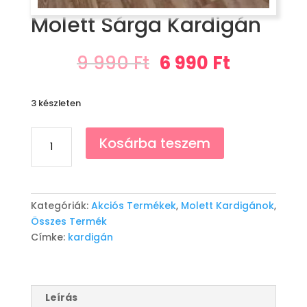
Molett Sárga Kardigán
Original
Current
9 990
Ft
6 990
Ft
price
price
was:
is:
3 készleten
9
6
990 Ft.
990 Ft.
Molett
Kosárba teszem
Sárga
Kardigán
mennyiség
Kategóriák:
Akciós Termékek
,
Molett Kardigánok
,
Összes Termék
Címke:
kardigán
Leírás