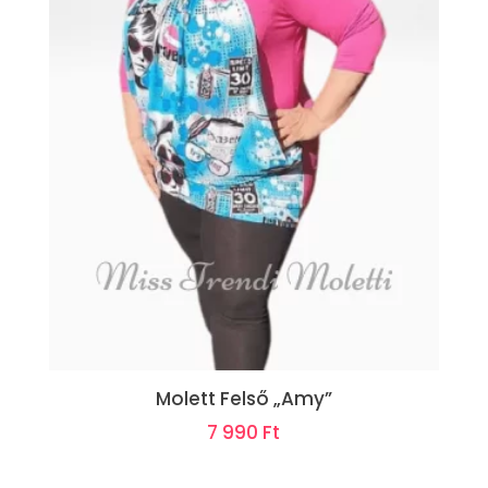
Molett Felső „Amy”
7 990
Ft