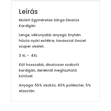
Leírás
Molett Egyméretes Sárga Divatos
Kardigán
Lenge, vékonyabb anyagú. Enyhén
hűvös nyári estékre, tavasszal ősszel
szuper viselet.
3 XL – 4XL
Elől hosszabb, divatosan szabott
kardigán, deréknál meghúzható
kötővel.
Anyaga: 55% viszkóz, 40% poliészter, 5%
elasztán